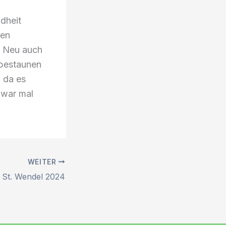
dheit
sen
r. Neu auch
 bestaunen
, da es
 war mal
WEITER
t St. Wendel 2024