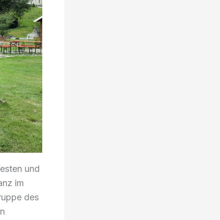
testen und
anz im
Gruppe des
hn