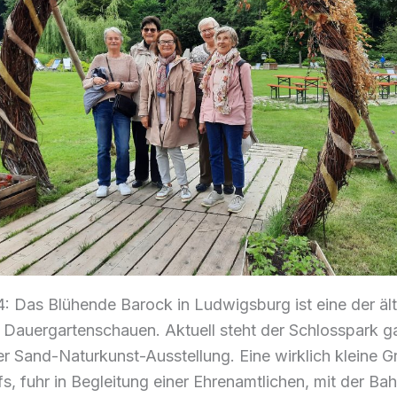
: Das Blühende Barock in Ludwigsburg ist eine der äl
 Dauergartenschauen. Aktuell steht der Schlosspark g
r Sand-Naturkunst-Ausstellung. Eine wirklich kleine 
fs, fuhr in Begleitung einer Ehrenamtlichen, mit der Ba