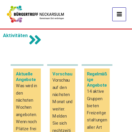
Zum
Inhalt
springen
Aktivitäten
Aktuelle
Vorschau
Regelmäß
Angebote
ige
Vorschau
Angebote
Was wird in
auf den
14 aktive
den
nächsten
Gruppen
nächsten
Monat und
bieten
Wochen
weiter.
Freizeitge
angeboten.
Melden
staltungen
Wenn noch
Sie sich
aller Art
Plätze frei
rechtzeiti