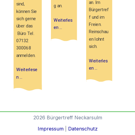
an. Im
sind,
g an.
Bürgertref
können Sie
f und im
sich gerne
Weiterles
Freien.
über das
en …
Reinschau
Büro Tel.
en lohnt
07132
sich.
300068
anmelden.
Weiterles
en …
Weiterlese
n …
2026 Bürgertreff Neckarsulm
Impressum
|
Datenschutz