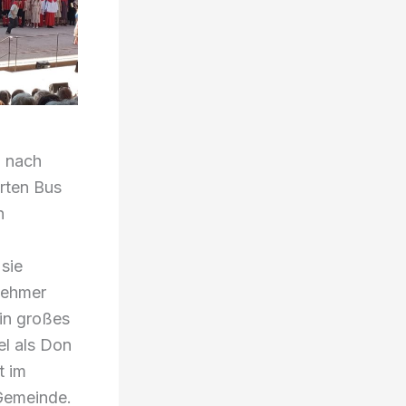
n nach
erten Bus
n
sie
nehmer
in großes
el als Don
t im
 Gemeinde.