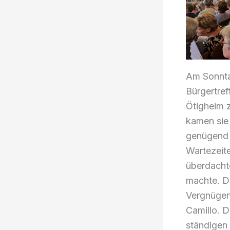
Am Sonntag
Bürgertref
Ötigheim z
kamen sie 
genügend Z
Wartezeite
überdacht
machte. D
Vergnügen 
Camillo. D
ständigen