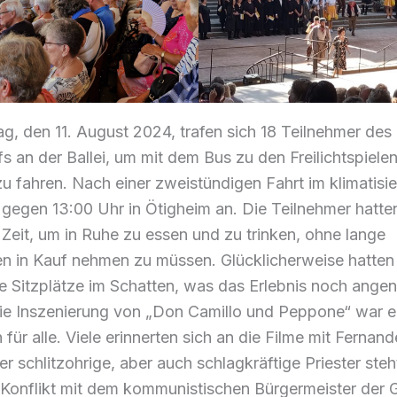
, den 11. August 2024, trafen sich 18 Teilnehmer des
fs an der Ballei, um mit dem Bus zu den Freilichtspiele
u fahren. Nach einer zweistündigen Fahrt im klimatisi
gegen 13:00 Uhr in Ötigheim an. Die Teilnehmer hatte
eit, um in Ruhe zu essen und zu trinken, ohne lange
n in Kauf nehmen zu müssen. Glücklicherweise hatten 
e Sitzplätze im Schatten, was das Erlebnis noch ange
ie Inszenierung von „Don Camillo und Peppone“ war e
für alle. Viele erinnerten sich an die Filme mit Fernand
er schlitzohrige, aber auch schlagkräftige Priester steh
 Konflikt mit dem kommunistischen Bürgermeister der